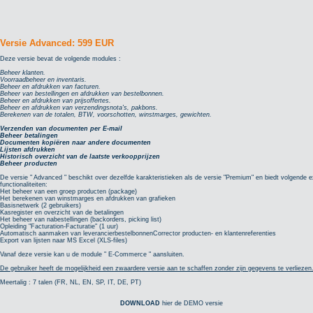
Versie Advanced: 599 EUR
Deze versie bevat de volgende modules :
Beheer klanten.
Voorraadbeheer en inventaris.
Beheer en afdrukken van facturen.
Beheer van bestellingen en afdrukken van bestelbonnen.
Beheer en afdrukken van prijsoffertes.
Beheer en afdrukken van verzendingsnota's, pakbons.
Berekenen van de totalen, BTW, voorschotten, winstmarges, gewichten.
Verzenden van documenten per E-mail
Beheer betalingen
Documenten kopiëren naar andere documenten
Lijsten afdrukken
Historisch overzicht van de laatste verkoopprijzen
Beheer producten
De versie " Advanced " beschikt over dezelfde karakteristieken als de versie "Premium" en biedt volgende e
functionaliteiten:
Het beheer van een groep producten (package)
Het berekenen van winstmarges en afdrukken van grafieken
Basisnetwerk (2 gebruikers)
Kasregister en overzicht van de betalingen
Het beheer van nabestellingen (backorders, picking list)
Opleiding "Facturation-Facturatie" (1 uur)
Automatisch aanmaken van leverancierbestelbonnenCorrector producten- en klantenreferenties
Export van lijsten naar MS Excel (XLS-files)
Vanaf deze versie kan u de module " E-Commerce " aansluiten.
De gebruiker heeft de mogelijkheid een zwaardere versie aan te schaffen zonder zijn gegevens te verliezen
Meertalig : 7 talen (FR, NL, EN, SP, IT, DE, PT)
DOWNLOAD
hier de DEMO versie