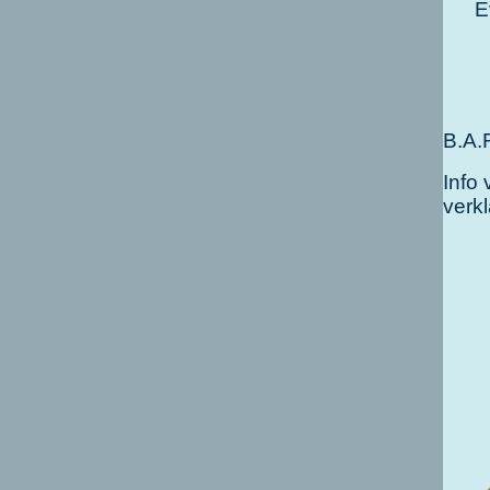
E
B.A.
Info 
verkl