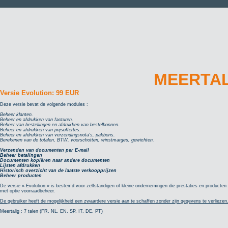
MEERTA
Versie Evolution: 99 EUR
Deze versie bevat de volgende modules :
Beheer klanten.
Beheer en afdrukken van facturen.
Beheer van bestellingen en afdrukken van bestelbonnen.
Beheer en afdrukken van prijsoffertes.
Beheer en afdrukken van verzendingsnota's, pakbons.
Berekenen van de totalen, BTW, voorschotten, winstmarges, gewichten.
Verzenden van documenten per E-mail
Beheer betalingen
Documenten kopiëren naar andere documenten
Lijsten afdrukken
Historisch overzicht van de laatste verkoopprijzen
Beheer producten
De versie « Evolution » is bestemd voor zelfstandigen of kleine ondernemingen die prestaties en producten 
met optie voorraadbeheer.
De gebruiker heeft de mogelijkheid een zwaardere versie aan te schaffen zonder zijn gegevens te verliezen
Meertalig : 7 talen (FR, NL, EN, SP, IT, DE, PT)