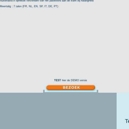
Automatisch opnieuw verzenden van het paswoord aan de klant bij nalatigheid
Meertalig : 7 talen (FR, NL, EN, SP, IT, DE, PT)
TEST
hier de DEMO versie
T