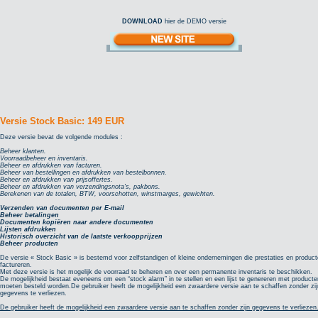
DOWNLOAD
hier de DEMO versie
Versie Stock Basic: 149 EUR
Deze versie bevat de volgende modules :
Beheer klanten.
Voorraadbeheer en inventaris.
Beheer en afdrukken van facturen.
Beheer van bestellingen en afdrukken van bestelbonnen.
Beheer en afdrukken van prijsoffertes.
Beheer en afdrukken van verzendingsnota's, pakbons.
Berekenen van de totalen, BTW, voorschotten, winstmarges, gewichten.
Verzenden van documenten per E-mail
Beheer betalingen
Documenten kopiëren naar andere documenten
Lijsten afdrukken
Historisch overzicht van de laatste verkoopprijzen
Beheer producten
De versie « Stock Basic » is bestemd voor zelfstandigen of kleine ondernemingen die prestaties en produc
factureren.
Met deze versie is het mogelijk de voorraad te beheren en over een permanente inventaris te beschikken.
De mogelijkheid bestaat eveneens om een “stock alarm” in te stellen en een lijst te genereren met producte
moeten besteld worden.De gebruiker heeft de mogelijkheid een zwaardere versie aan te schaffen zonder zij
gegevens te verliezen.
De gebruiker heeft de mogelijkheid een zwaardere versie aan te schaffen zonder zijn gegevens te verliezen