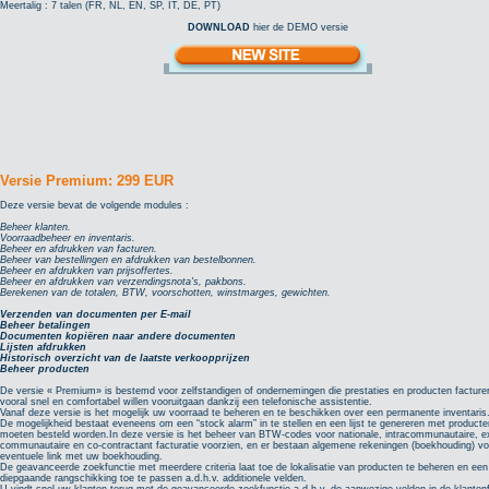
Meertalig : 7 talen (FR, NL, EN, SP, IT, DE, PT)
DOWNLOAD
hier de DEMO versie
Versie Premium: 299 EUR
Deze versie bevat de volgende modules :
Beheer klanten.
Voorraadbeheer en inventaris.
Beheer en afdrukken van facturen.
Beheer van bestellingen en afdrukken van bestelbonnen.
Beheer en afdrukken van prijsoffertes.
Beheer en afdrukken van verzendingsnota's, pakbons.
Berekenen van de totalen, BTW, voorschotten, winstmarges, gewichten.
Verzenden van documenten per E-mail
Beheer betalingen
Documenten kopiëren naar andere documenten
Lijsten afdrukken
Historisch overzicht van de laatste verkoopprijzen
Beheer producten
De versie « Premium» is bestemd voor zelfstandigen of ondernemingen die prestaties en producten facturer
vooral snel en comfortabel willen vooruitgaan dankzij een telefonische assistentie.
Vanaf deze versie is het mogelijk uw voorraad te beheren en te beschikken over een permanente inventaris
De mogelijkheid bestaat eveneens om een “stock alarm” in te stellen en een lijst te genereren met producte
moeten besteld worden.In deze versie is het beheer van BTW-codes voor nationale, intracommunautaire, e
communautaire en co-contractant facturatie voorzien, en er bestaan algemene rekeningen (boekhouding) vo
eventuele link met uw boekhouding.
De geavanceerde zoekfunctie met meerdere criteria laat toe de lokalisatie van producten te beheren en een
diepgaande rangschikking toe te passen a.d.h.v. additionele velden.