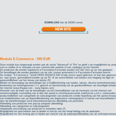
DOWNLOAD
hier de DEMO versie
Module E-Commerce : 599 EUR
Deze module kan toegevoegd worden aan de versie "Advanced" of "Pro" en geeft u de mogelijkheid uw pro
voor te stellen of te verkopen via een commerciële website of een catalogus op het Internet :
De producten die werden ingebracht in Facturation-Facturatie worden met één click op uw site geplaatst.
De bestellingen die werden geplaatst via uw site, komen automatisch in Facturation-Facturatie terecht.
De module " E-Commerce " wordt OPEN SOURCE ASP (Code source open) geleverd, en kan dus geperson
en, naar keuze, geïnstalleerd worden op uw PC of uw server.Beheer van klanten met toegang via login en
paswoordBeheer van het niveau van prijzen (5)
Beheer en bevestiging van bestellingen per e-mailBerekening van totalen, taksen, diverse kostenAutomatis
berekening van leveringskosten i.f.v. gewicht en bestemming van de goederenBeheer van beveiligde betalin
het Internet (www.Paypal.com - www.Ogone.com)
Historiek voor de klant van de bestellingen via het InternetBeheer van de inventaris via het Internet met
(vereenvoudigde) voorstelling van al dan niet aantal in stockGeavanceerde zoekfunctie a.d.h.v. trefwoorden
productenBeheer van categorieën en subcategorieën van producten zonder beperking van het aantal nivea
van kredietlimieten van uw klantenBerekening van degressieve verkoopprijzen in functie van hoeveelheden 
door de klantAfmetingen en/of kleurenAutomatische afbeelding van promoties
Afbeelding van producten met pop-up (vergrote afbeelding)
Afbeelding van categorieën en subcategorieën
Uitgebreide omschrijving van producten in meerdere talen (7)
Mogelijkheid om geschenken aan te bieden in functie van het totaal bedrag van de aankopen
Mogelijkheid om een korting aan te bieden per tranche van de aankopenAfbeelding van uw verkoopsvoorwa