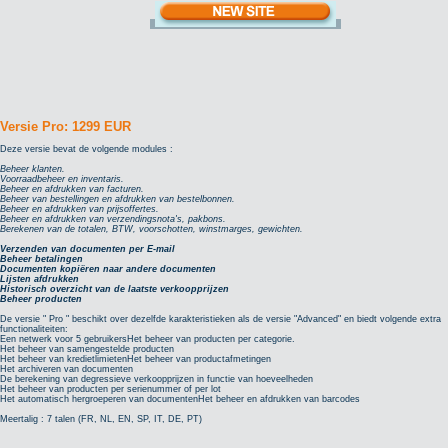
Versie Pro: 1299 EUR
Deze versie bevat de volgende modules :
Beheer klanten.
Voorraadbeheer en inventaris.
Beheer en afdrukken van facturen.
Beheer van bestellingen en afdrukken van bestelbonnen.
Beheer en afdrukken van prijsoffertes.
Beheer en afdrukken van verzendingsnota's, pakbons.
Berekenen van de totalen, BTW, voorschotten, winstmarges, gewichten.
Verzenden van documenten per E-mail
Beheer betalingen
Documenten kopiëren naar andere documenten
Lijsten afdrukken
Historisch overzicht van de laatste verkoopprijzen
Beheer producten
De versie " Pro " beschikt over dezelfde karakteristieken als de versie "Advanced" en biedt volgende extra
functionaliteiten:
Een netwerk voor 5 gebruikersHet beheer van producten per categorie.
Het beheer van samengestelde producten
Het beheer van kredietlimietenHet beheer van productafmetingen
Het archiveren van documenten
De berekening van degressieve verkoopprijzen in functie van hoeveelheden
Het beheer van producten per serienummer of per lot
Het automatisch hergroeperen van documentenHet beheer en afdrukken van barcodes
Meertalig : 7 talen (FR, NL, EN, SP, IT, DE, PT)