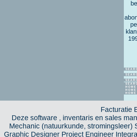
be
abon
pe
klan
199
SEAR
SEAR
SEAR
SEAR
HOME
HOME
HOME
Facturatie 
Deze software , inventaris en sales man
Mechanic (natuurkunde, stromingsleer) 
Graphic Designer Project Engineer Inte