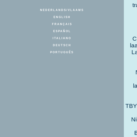
t
NEDERLANDS/VLAAMS
ENGLISH
FRANÇAIS
ESPAÑOL
C
ITALIANO
la
DEUTSCH
La
PORTUGUÊS
l
TBY
Ni
B