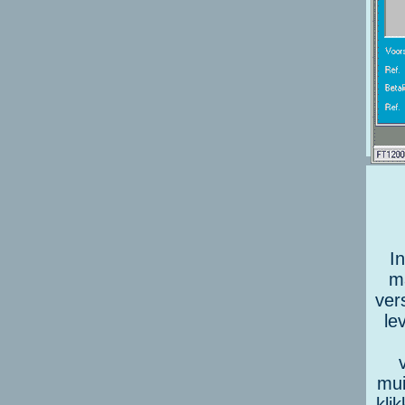
I
ma
ver
le
mui
kli