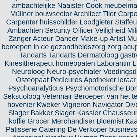
ambachtelijke Naaister Cook meubelmak
Müllner bouwsector Architect Tiler Carp
Carpenter huisschilder Loodgieter Staffe
Ambachten Security Officer Veiligheid Mili
Zanger Acteur Dancer Make-up Artist Mu
beroepen in de gezondheidszorg zorg acupun
Tandarts Tandarts Dermatoloog gas
Kinesitherapeut homeopaten Laborantin 
Neuroloog Neuro-psychiater Voedingsde
Osteopaat Pedicures Apotheker leraar
Psychoanalyticus Psychomotorische Bon
Seksuoloog Veterinair Beroepen van het t
hovenier Kweker Vigneron Navigator Dive
Slager Bakker Slager Kassier Chausseur
koffie Grocer Merchandiser Bloemist Kaa
Patisserie Catering De Verkoper business 