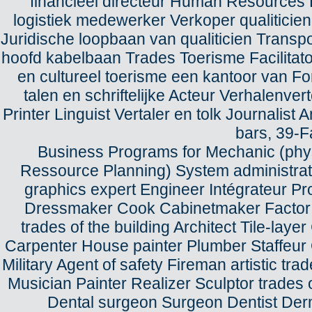
financieel directeur Human Resources 
logistiek medewerker Verkoper qualiticie
Juridische loopbaan van qualiticien Transp
hoofd kabelbaan Trades Toerisme Facilitato
en cultureel toerisme een kantoor van For
talen en schriftelijke Acteur Verhalenve
Printer Linguist Vertaler en tolk Journali
bars, 39-F
Business Programs for Mechanic (physi
Ressource Planning) System administrat
graphics expert Engineer Intégrateur Pr
Dressmaker Cook Cabinetmaker Factor of
trades of the building Architect Tile-lay
Carpenter House painter Plumber Staffeur 
Military Agent of safety Fireman artistic t
Musician Painter Realizer Sculptor trades o
Dental surgeon Surgeon Dentist Der