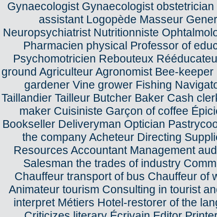
Gynaecologist Gynaecologist obstetrician
assistant Logopède Masseur General
Neuropsychiatrist Nutritionniste Ophtalmol
Pharmacien physical Professor of educ
Psychomotricien Rebouteux Rééducateur S
ground Agriculteur Agronomist Bee-keepe
gardener Vine grower Fishing Navigato
Taillandier Tailleur Butcher Baker Cash c
maker Cuisiniste Garçon of coffee Épic
Bookseller Deliveryman Optician Pastryco
the company Acheteur Directing Supplie
Resources Accountant Management auditor
Salesman the trades of industry Commer
Chauffeur transport of bus Chauffeur of 
Animateur tourism Consulting in tourist an
interpret Métiers Hotel-restorer of the la
Criticizes literary Écrivain Editor Print