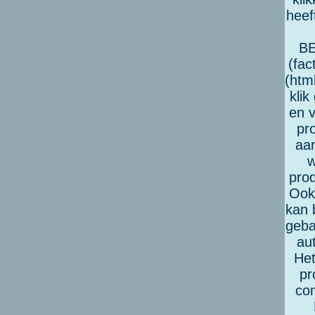
heef
BE
(fac
(htm
klik
en v
pr
aan
w
pro
Ook
kan 
geba
au
Het
pr
com