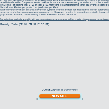
U vindt snel uw klanten terug met de geavanceerde zoekfunctie a.d.h.v. de aanwezige velden in de klanten
de additionele velden.De geavanceerde zoekfunctie laat toe documenten terug te vinden a.d.h.v. het totaal
(“matching”) of betaling incl. BTW of excl. BTW, trefwoord, betalingsreferentie.Vanaf deze versie beschikt 
historiek van ‘klanten per product’ en ‘producten per klant’.
Vanaf de versie Premium beschikt u over een systeem voor het beheer van niet-betalers en een automatis
systeem voor het genereren van aanmaningsbrieven (3 niveaus, teksten te parameteriseren).Alle documen
(prijsoffertes, facturen, bestelbonnen) kunnen verzonden worden via e-mail.
De gebruiker heeft de mogelijkheid een zwaardere versie aan te schaffen zonder zijn gegevens te verliezen
Meertalig : 7 talen (FR, NL, EN, SP, IT, DE, PT)
DOWNLOAD
hier de DEMO versie